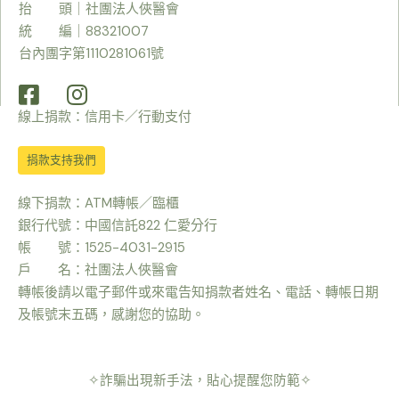
抬 頭｜社團法人俠醫會
統 編｜88321007
台內團字第1110281061號
線上捐款：信用卡／行動支付
捐款支持我們
線下捐款：ATM轉帳／臨櫃
銀行代號：中國信託822 仁愛分行
帳 號：1525-4031-2915
戶 名：社團法人俠醫會
轉帳後請以電子郵件或來電告知捐款者姓名、電話、轉帳日期
及帳號末五碼，感謝您的協助。
✧詐騙出現新手法，貼心提醒您防範✧