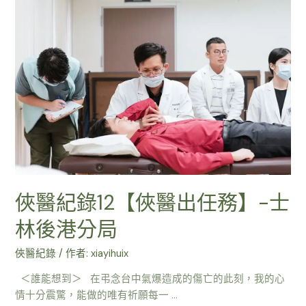
俠醫紀錄12【俠醫出任務】-士
林後港分局
俠醫紀錄
/ 作者:
xiayihuix
＜誰能想到＞ 在弔念台中氣爆造成的傷亡的此刻，我的心
情十分震驚，能做的唯有祈願每一 …