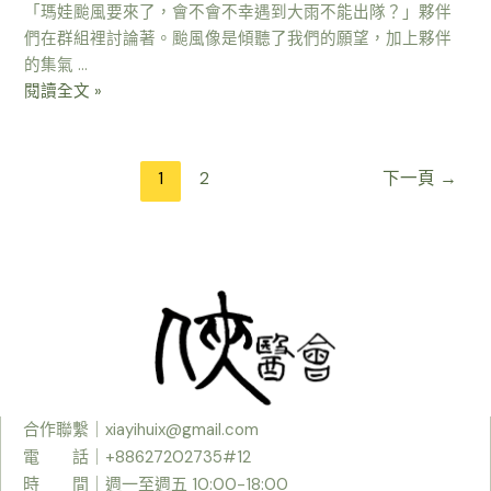
「瑪娃颱風要來了，會不會不幸遇到大雨不能出隊？」夥伴
們在群組裡討論著。颱風像是傾聽了我們的願望，加上夥伴
的集氣 …
閱讀全文 »
1
2
下一頁
→
合作聯繫｜
xiayihuix@gmail.com
電 話｜+88627202735#12
時
間｜週一至週五 10:00-18:00