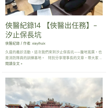
俠醫紀錄14 【俠醫出任務】-
汐止保長坑
俠醫紀錄
/ 作者:
xiayihuix
久違的義診活動，這次我們來到汐止保長坑——腹地寬廣，也
是消防隊員的訓練基地。 特別分享理事長的文章，帶大家 …
閱讀全文 »