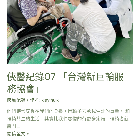
俠醫紀錄07 「台灣新巨輪服
務協會」
俠醫紀錄
/ 作者:
xiayihuix
他們時常穿梭在我們的身邊，用輪子去承載生計的重量。 和
輪椅共生的生活，其實比我們想像的有更多疼痛。輪椅者就
醫門 …
閱讀全文 »