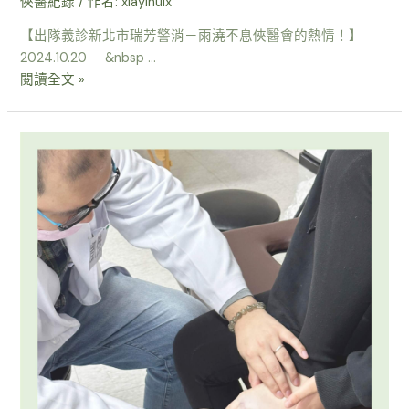
俠醫紀錄
/ 作者:
xiayihuix
【出隊義診新北市瑞芳警消－雨澆不息俠醫會的熱情！】
2024.10.20 &nbsp …
閱讀全文 »