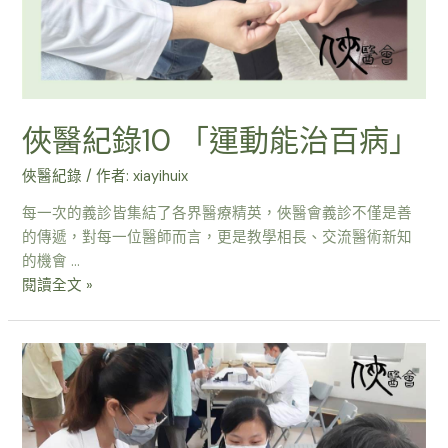
俠醫紀錄10 「運動能治百病」
俠醫紀錄
/ 作者:
xiayihuix
每一次的義診皆集結了各界醫療精英，俠醫會義診不僅是善
的傳遞，對每一位醫師而言，更是教學相長、交流醫術新知
的機會 …
閱讀全文 »