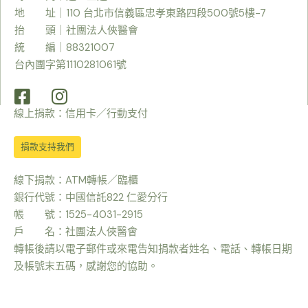
地 址｜110 台北市信義區忠孝東路四段500號5樓-7
抬 頭｜社團法人俠醫會
統 編｜88321007
台內團字第1110281061號
線上捐款：信用卡／行動支付
捐款支持我們
線下捐款：ATM轉帳／臨櫃
銀行代號：中國信託822 仁愛分行
帳 號：1525-4031-2915
戶 名：社團法人俠醫會
轉帳後請以電子郵件或來電告知捐款者姓名、電話、轉帳日期
及帳號末五碼，感謝您的協助。