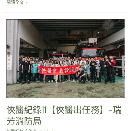
閱讀全文 »
俠醫紀錄11【俠醫出任務】-瑞
芳消防局