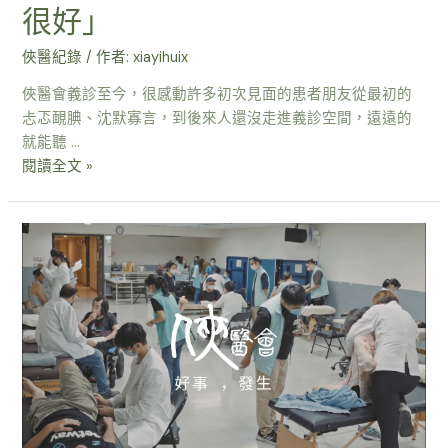
很好」
俠醫紀錄
/ 作者:
xiayihuix
俠醫會義診至今，很感動許多初次見面的患者朋友從最初的
忐忑靦腆、沈默寡言，到後來人還沒走進義診空間，遠遠的
就能聽 …
閱讀全文 »