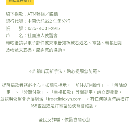
捐款支持我們
線下捐款：ATM轉帳／臨櫃
銀行代號：中國信託822 仁愛分行
帳 號：1525-4031-2915
戶 名：社團法人俠醫會
轉帳後請以電子郵件或來電告知捐款者姓名、電話、轉帳日期
及帳號末五碼，感謝您的協助。
✧詐騙出現新手法，貼心提醒您防範✧
提醒捐款者務必小心，如聽見指示，「前往ATM操作」、「解除設
定」、「分期付款」、「重複扣款」等關鍵字，請立即掛斷，
並認明俠醫會專屬網域「freeclinicxyh.com」，有任何疑慮時請撥打
165查證或是打電話給俠醫會確認。
全民反詐騙，俠醫會關心您