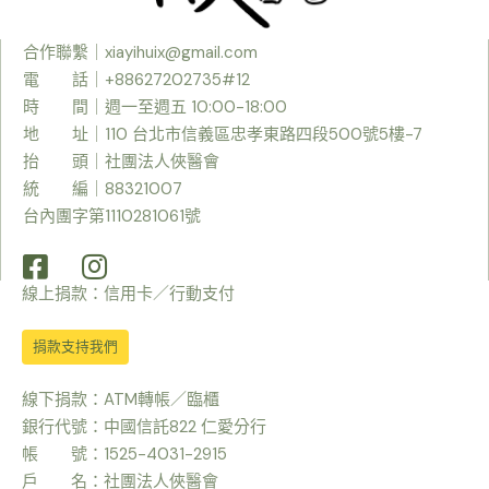
合作聯繫｜
xiayihuix@gmail.com
電 話｜+88627202735#12
時
間｜週一至週五 10:00-18:00
地 址｜110 台北市信義區忠孝東路四段500號5樓-7
抬 頭｜社團法人俠醫會
統 編｜88321007
台內團字第1110281061號
線上捐款：信用卡／行動支付
捐款支持我們
線下捐款：ATM轉帳／臨櫃
銀行代號：中國信託822 仁愛分行
帳 號：1525-4031-2915
戶 名：社團法人俠醫會