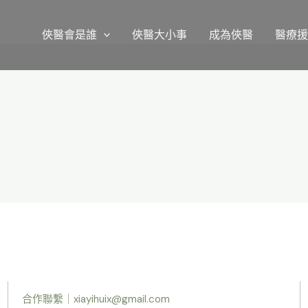
俠醫會是誰
俠醫大小事
成為俠醫
醫療
合作聯繫｜
xiayihuix@gmail.com