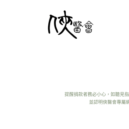
提醒捐款者務必小心，如聽見指
並認明俠醫會專屬網域