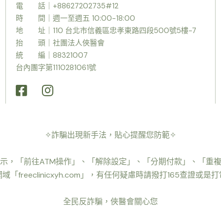
電 話｜+88627202735#12
時
間｜週一至週五 10:00-18:00
地 址｜110 台北市信義區忠孝東路四段500號5樓-7
抬 頭｜社團法人俠醫會
統 編｜88321007
台內團字第1110281061號
✧詐騙出現新手法，貼心提醒您防範✧
示，「前往ATM操作」、「解除設定」、「分期付款」、「重
「freeclinicxyh.com」，有任何疑慮時請撥打165查證或
全民反詐騙，俠醫會關心您