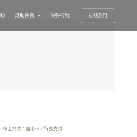
援助
幫助俠醫
俠醫行蹤
訂閱我們
線上捐款：信用卡／行動支付