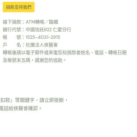
捐款支持我們
線下捐款：ATM轉帳／臨櫃
銀行代號：中國信託822 仁愛分行
帳 號：1525-4031-2915
戶 名：社團法人俠醫會
轉帳後請以電子郵件或來電告知捐款者姓名、電話、轉帳日期
及帳號末五碼，感謝您的協助。
複扣款」等關鍵字，請立即掛斷，
是打電話給俠醫會確認。