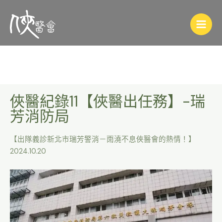
俠醫紀錄11【俠醫出任務】-瑞
芳消防局
【出隊義診新北市瑞芳警消－雨澆不息俠醫會的熱情！】
2024.10.20