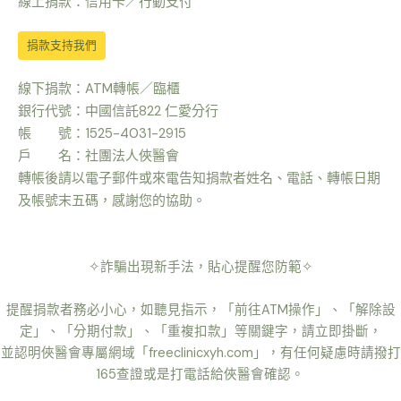
線上捐款：信用卡／行動支付
捐款支持我們
線下捐款：ATM轉帳／臨櫃
銀行代號：中國信託822 仁愛分行
帳 號：1525-4031-2915
戶 名：社團法人俠醫會
轉帳後請以電子郵件或來電告知捐款者姓名、電話、轉帳日期
及帳號末五碼，感謝您的協助。
✧詐騙出現新手法，貼心提醒您防範✧
提醒捐款者務必小心，如聽見指示，「前往ATM操作」、「解除設
定」、「分期付款」、「重複扣款」等關鍵字，請立即掛斷，
並認明俠醫會專屬網域「freeclinicxyh.com」，有任何疑慮時請撥打
165查證或是打電話給俠醫會確認。