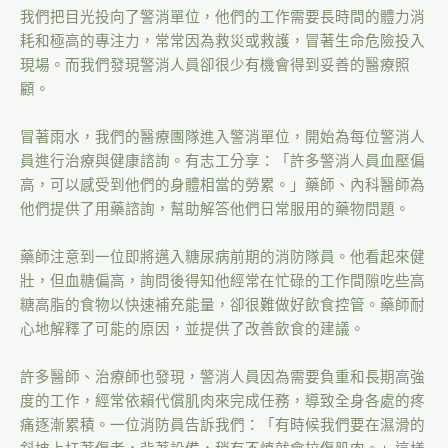
我們把目光投向了警消單位，他們的工作需要長時間的體力消
耗和極高的專注力，常常因為救災或救護，冒著生命危險投入
現場。而我們發現警消人員卻很少有機會得到妥善的醫療照
顧。
冒著雨水，我們的醫療團隊進入警消單位，開始為每位警消人
員進行治療與健康諮詢。有志工分享：「許多警消人員血壓偏
高，可以感受到他們的身體相當的勞累。」藥師、內科醫師為
他們提供了用藥諮詢，幫助解答他們日常服用的藥物問題。
藥師注意到一位即將邁入糖尿病前期的消防隊員。他看起來健
壯，但血糖偏高，詢問後得知他經常在忙碌的工作間隙吃些高
糖高脂的食物以快速補充能量，卻很難做好飲食控管。藥師耐
心地解釋了可能的原因，並提供了改善飲食的建議。
許多醫師、治療師也發現，警消人員因為需要負重和長期高強
度的工作，經常依賴代償肌肉來完成任務，導致全身各處的疼
痛逐漸累積。一位消防員告訴我們：「有時候我們要在濕滑的