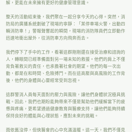
解，更能在未來擁有更好的健康管理意識。
整天的活動結束後，我們聚在一起分享今天的心得。突然，消
防局的廣播系統劃破了現場的寧靜：「某停車場火警，出動四
輛消防車！」警報聲響起的瞬間，現場的消防隊員們立即動作
迅速地衝出屋外，往消防車方向飛奔而去。
我們停下了手中的工作，看著這群剛剛還在接受治療和諮詢的
人，轉眼間已經準備面對另一場未知的救援。他們的肩上不僅
背負著救災的責任，也承擔著社會的期望。他們的每一次出
動，都是在和時間、危險搏鬥。而在這高壓與高風險的工作背
後，他們的身體與心靈經常受到忽視。
這群警消人員每天面對的壓力與風險，讓他們身體狀況極具挑
戰。因此，我們也期盼能夠帶來不僅是幫助他們緩解當下的疲
憊與疼痛，更希望通過健康教育與醫療支持，讓他們能夠持續
保持良好的體能與心理狀態，應對未來的挑戰。
雨依舊沒停，但俠醫會的心中充滿溫暖。這一天，我們不僅見