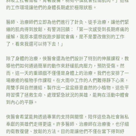
斜坡上扛著傷者，背著設備，稍有不慎就會拉傷肌肉。」這樣
的工作環境讓他們的身體長期處於極限狀態。
醫師、治療師們立即為他們進行了針灸、徒手治療，讓他們緊
繃的肌肉得到放鬆，有警消回饋：「第一次感受到長期疼痛的
緩解，我原本還想說跑步腳就會痛，是不是要改做別的工作
了，看來我還可以待下去！」
除了身體的治療，俠醫會還為他們設計了特別的伸展課程，教
導他們如何通過簡單的動作來舒緩肌肉壓力，預防受傷。然
而，這一天的重頭戲不僅僅是身體上的治療。我們也安排了一
場療癒的植物手作課程。在大雨中工作的人們難得靜下心來，
用雙手與自然連結，製作出一盆盆綠意盎然的小植物。這些平
時習慣了拯救生命、處理緊急狀況的英雄，能夠在活動中體會
到內心的平靜。
俠醫會希望能夠透過專業的支持與關懷，陪伴這些為社會無私
奉獻的英雄們走得更遠。許多醫師、治療師在治療後，也仔細
的衛教復健、放鬆的方法。目的是讓他們不僅在當下得到紓