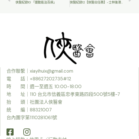
俠醫紀錄10 「運動能治百病」
俠醫紀錄12【俠醫出任務】-士林後港分局
合作聯繫｜
xiayihuix@gmail.com
電 話｜+88627202735#12
時
間｜週一至週五 10:00-18:00
地 址｜110 台北市信義區忠孝東路四段500號5樓-7
抬 頭｜社團法人俠醫會
統 編｜88321007
台內團字第1110281061號