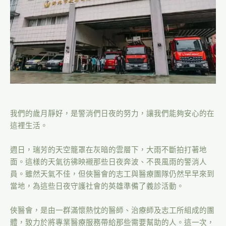
我們的歲月靜好，是警消們日夜的努力，讓我們能夠安心的在
這裡生活。
週日，瑞芳的天空籠罩在灰暗的雲層下，大雨不斷拍打著地
面。這樣的天氣彷彿映襯那些日夜奔波、不畏風雨的警消人
員。雖然天氣不佳，但俠醫會的志工與醫療團隊仍然早早來到
當地，為這些日夜守護社會的英雄準備了義診活動。
俠醫會，是由一群滿懷熱忱的醫師、治療師及志工所組成的團
體，致力於將專業醫療服務帶給那些需要幫助的人。這一次，