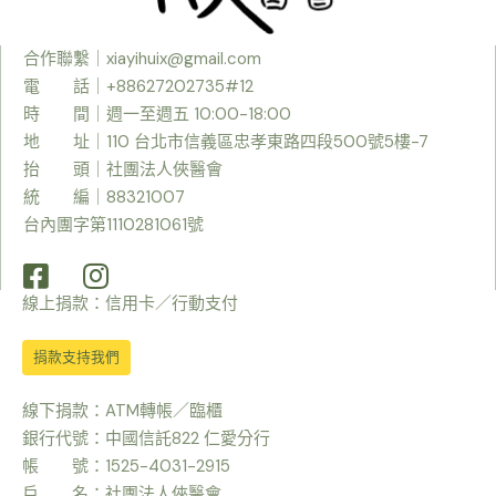
合作聯繫｜
xiayihuix@gmail.com
電 話｜+88627202735#12
時
間｜週一至週五 10:00-18:00
地 址｜110 台北市信義區忠孝東路四段500號5樓-7
抬 頭｜社團法人俠醫會
統 編｜88321007
台內團字第1110281061號
線上捐款：信用卡／行動支付
捐款支持我們
線下捐款：ATM轉帳／臨櫃
銀行代號：中國信託822 仁愛分行
帳 號：1525-4031-2915
戶 名：社團法人俠醫會