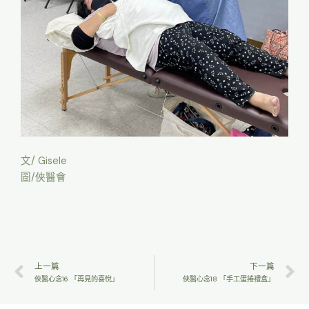
文/ Gisele
圖/俠醫會
上一篇
下一篇
俠醫心念16 「再見的喜悅」
俠醫心念18 「手工蛋捲禮盒」