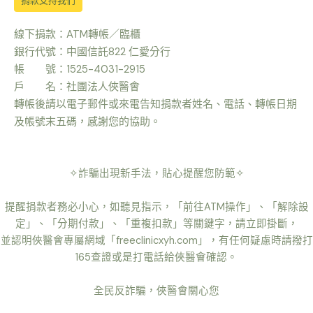
捐款支持我們
線下捐款：ATM轉帳／臨櫃
銀行代號：中國信託822 仁愛分行
帳 號：1525-4031-2915
戶 名：社團法人俠醫會
轉帳後請以電子郵件或來電告知捐款者姓名、電話、轉帳日期
及帳號末五碼，感謝您的協助。
✧詐騙出現新手法，貼心提醒您防範✧
提醒捐款者務必小心，如聽見指示，「前往ATM操作」、「解除設
定」、「分期付款」、「重複扣款」等關鍵字，請立即掛斷，
並認明俠醫會專屬網域「freeclinicxyh.com」，有任何疑慮時請撥打
165查證或是打電話給俠醫會確認。
全民反詐騙，俠醫會關心您