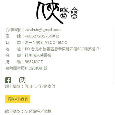
合作聯繫｜
xiayihuix@gmail.com
電 話｜+88627202735#12
時
間｜週一至週五 10:00-18:00
地 址｜110 台北市信義區忠孝東路四段500號5樓-7
抬 頭｜社團法人俠醫會
統 編｜88321007
台內團字第1110281061號
線上捐款：信用卡／行動支付
捐款支持我們
線下捐款：ATM轉帳／臨櫃