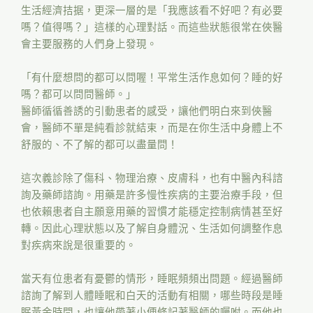
生活經濟拮据，更深一層的是「我應該看不好吧？有必要
嗎？值得嗎？」這樣的心理對話。而這些狀態很常在俠醫
會主要服務的人們身上發現。
「有什麼想問的都可以問喔！平常生活作息如何？睡的好
嗎？都可以問問醫師。」
醫師循循善誘的引動患者的感受，讓他們明白來到俠醫
會，醫師不單是純看診就結束，而是在你生活中身體上不
舒服的、不了解的都可以盡量問！
這次義診除了傷科、物理治療、皮膚科，也有中醫內科諮
詢及藥師諮詢。用藥是許多慢性疾病的主要治療手段，但
也依賴患者自主願意用藥的習慣才能穩定控制病情甚至好
轉。因此心理狀態以及了解自身體況、生活如何調整作息
對疾病來說是很重要的。
當天有位患者有憂鬱的情形，睡眠頻頻出問題。經過醫師
諮詢了解到人體睡眠和白天的活動有相關，哪些時段是睡
眠黃金時間，也讓他帶著小便條記著醫師的囑咐。而他也