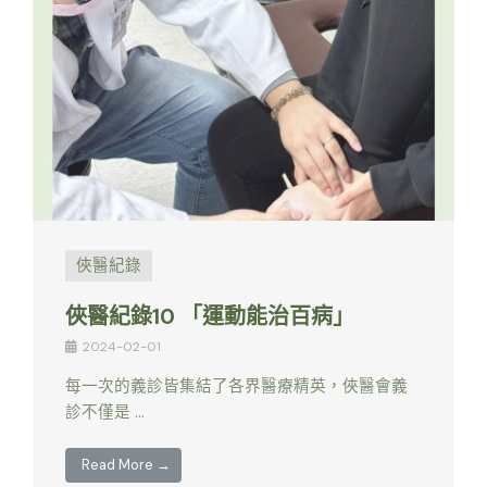
俠醫紀錄
俠醫紀錄10 「運動能治百病」
2024-02-01
每一次的義診皆集結了各界醫療精英，俠醫會義
診不僅是 …
Read More →