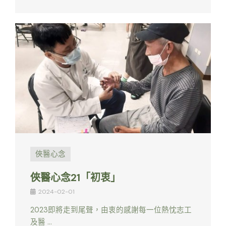
俠醫心念
俠醫心念21「初衷」
2024-02-01
2023即將走到尾聲，由衷的感謝每一位熱忱志工
及醫 …