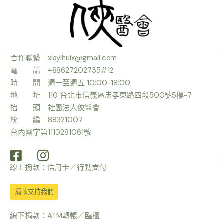
合作聯繫｜
xiayihuix@gmail.com
電 話｜+88627202735#12
時
間｜週一至週五 10:00-18:00
地 址｜110 台北市信義區忠孝東路四段500號5樓-7
抬 頭｜社團法人俠醫會
統 編｜88321007
台內團字第1110281061號
線上捐款：信用卡／行動支付
捐款支持我們
線下捐款：ATM轉帳／臨櫃