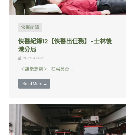
俠醫紀錄
俠醫紀錄12【俠醫出任務】-士林後
港分局
2025-08-15
＜誰能想到＞ 在弔念台 …
Read More →