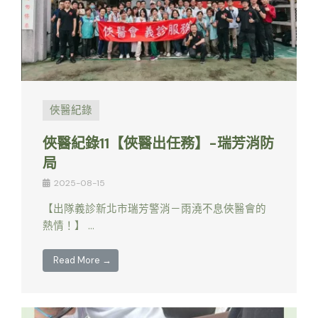
俠醫紀錄
俠醫紀錄11【俠醫出任務】-瑞芳消防
局
2025-08-15
【出隊義診新北市瑞芳警消－雨澆不息俠醫會的
熱情！】 …
Read More →